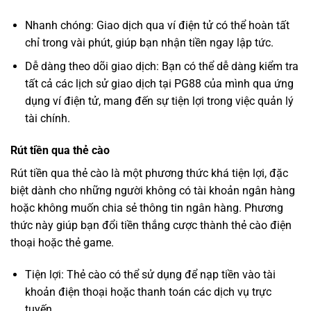
Nhanh chóng: Giao dịch qua ví điện tử có thể hoàn tất
chỉ trong vài phút, giúp bạn nhận tiền ngay lập tức.
Dễ dàng theo dõi giao dịch: Bạn có thể dễ dàng kiểm tra
tất cả các lịch sử giao dịch tại PG88 của mình qua ứng
dụng ví điện tử, mang đến sự tiện lợi trong việc quản lý
tài chính.
Rút tiền qua thẻ cào
Rút tiền qua thẻ cào là một phương thức khá tiện lợi, đặc
biệt dành cho những người không có tài khoản ngân hàng
hoặc không muốn chia sẻ thông tin ngân hàng. Phương
thức này giúp bạn đổi tiền thắng cược thành thẻ cào điện
thoại hoặc thẻ game.
Tiện lợi: Thẻ cào có thể sử dụng để nạp tiền vào tài
khoản điện thoại hoặc thanh toán các dịch vụ trực
tuyến.