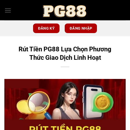
Chuyển
đến
nội
dung
ĐĂNG KÝ
ĐĂNG NHẬP
Rút Tiền PG88 Lựa Chọn Phương
Thức Giao Dịch Linh Hoạt