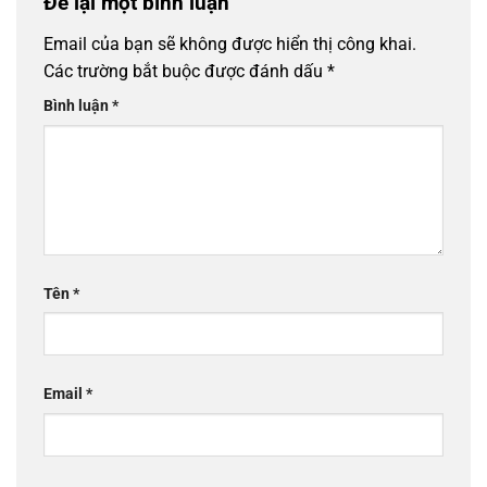
Để lại một bình luận
Email của bạn sẽ không được hiển thị công khai.
Các trường bắt buộc được đánh dấu
*
Bình luận
*
Tên
*
Email
*