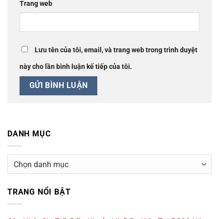
Trang web
Lưu tên của tôi, email, và trang web trong trình duyệt
này cho lần bình luận kế tiếp của tôi.
DANH MỤC
Danh
mục
TRANG NỔI BẬT