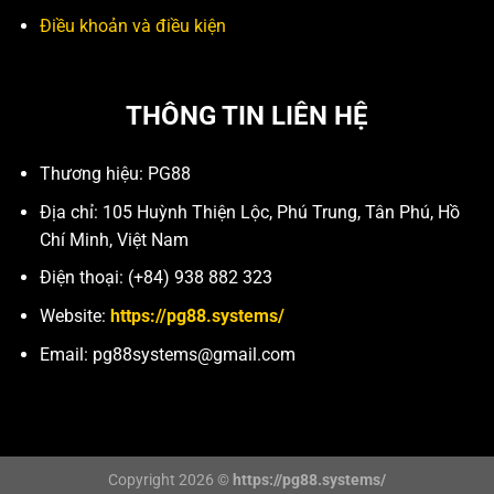
Điều khoản và điều kiện
THÔNG TIN LIÊN HỆ
Thương hiệu: PG88
Địa chỉ: 105 Huỳnh Thiện Lộc, Phú Trung, Tân Phú, Hồ
Chí Minh, Việt Nam
Điện thoại: (+84) 938 882 323
Website:
https://pg88.systems/
Email:
pg88systems@gmail.com
Copyright 2026 ©
https://pg88.systems/