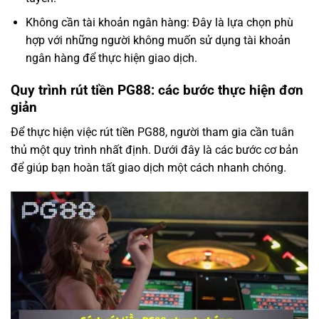
Không cần tài khoản ngân hàng: Đây là lựa chọn phù
hợp với những người không muốn sử dụng tài khoản
ngân hàng để thực hiện giao dịch.
Quy trình rút tiền PG88: các bước thực hiện đơn
giản
Để thực hiện việc rút tiền PG88, người tham gia cần tuân
thủ một quy trình nhất định. Dưới đây là các bước cơ bản
để giúp bạn hoàn tất giao dịch một cách nhanh chóng.