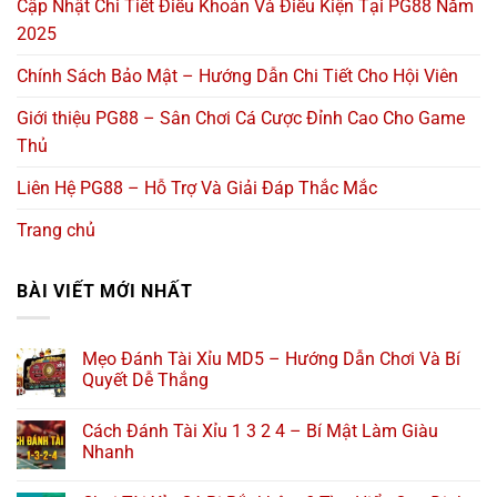
Cập Nhật Chi Tiết Điều Khoản Và Điều Kiện Tại PG88 Năm
2025
Chính Sách Bảo Mật – Hướng Dẫn Chi Tiết Cho Hội Viên
Giới thiệu PG88 – Sân Chơi Cá Cược Đỉnh Cao Cho Game
Thủ
Liên Hệ PG88 – Hỗ Trợ Và Giải Đáp Thắc Mắc
Trang chủ
BÀI VIẾT MỚI NHẤT
Mẹo Đánh Tài Xỉu MD5 – Hướng Dẫn Chơi Và Bí
Quyết Dễ Thắng
Cách Đánh Tài Xỉu 1 3 2 4 – Bí Mật Làm Giàu
Nhanh