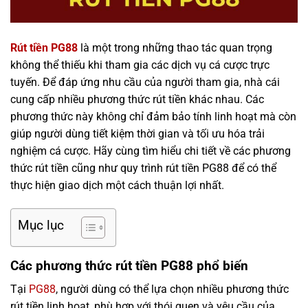
Rút tiền PG88
là một trong những thao tác quan trọng
không thể thiếu khi tham gia các dịch vụ cá cược trực
tuyến. Để đáp ứng nhu cầu của người tham gia, nhà cái
cung cấp nhiều phương thức rút tiền khác nhau. Các
phương thức này không chỉ đảm bảo tính linh hoạt mà còn
giúp người dùng tiết kiệm thời gian và tối ưu hóa trải
nghiệm cá cược. Hãy cùng tìm hiểu chi tiết về các phương
thức rút tiền cũng như quy trình rút tiền PG88 để có thể
thực hiện giao dịch một cách thuận lợi nhất.
Mục lục
Các phương thức rút tiền PG88 phổ biến
Tại
PG88
, người dùng có thể lựa chọn nhiều phương thức
rút tiền linh hoạt, phù hợp với thói quen và yêu cầu của