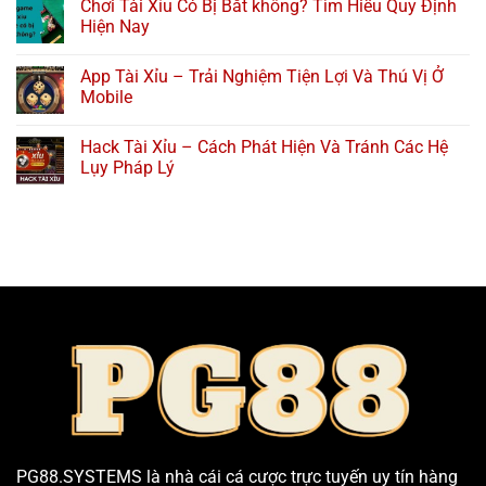
Chơi Tài Xỉu Có Bị Bắt không? Tìm Hiểu Quy Định
Hiện Nay
App Tài Xỉu – Trải Nghiệm Tiện Lợi Và Thú Vị Ở
Mobile
Hack Tài Xỉu – Cách Phát Hiện Và Tránh Các Hệ
Lụy Pháp Lý
PG88.SYSTEMS là nhà cái cá cược trực tuyến uy tín hàng