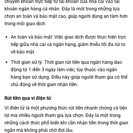
chuyển khoản trực tiếp từ tài khoản của nhà cái vào tài
khoản ngân hàng cá nhân. Đây là một trong những lựa
chọn an toàn và bảo mật cao, giúp người dùng an tâm hơn
trong mỗi giao dịch.
An toàn và bảo mật: Việc giao dịch được thực hiện trực
tiếp giữa nhà cái và ngân hàng, giảm thiểu tối đa rủi ro
về bảo mật.
Thời gian xử lý: Thời gian rút tiền qua ngân hàng dao
động từ 1 đến 3 ngày làm việc, tùy thuộc vào ngân
hàng bạn sử dụng. Điều này giúp người tham gia có thể
chủ động về thời gian nhận tiền.
Rút tiền qua ví điện tử
Ví điện tử là một phương thức rút tiền nhanh chóng và tiện
lợi mà nhiều người tham gia lựa chọn. Đây là một trong
những cách thức phổ biến khi cần nhận tiền trong thời gian
ngắn mà không phải chờ đợi lâu.