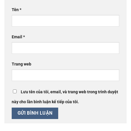
Tên
*
Email
*
Trang web
Lưu tên của tôi, email, và trang web trong trình duyệt
này cho lần bình luận kế tiếp của tôi.