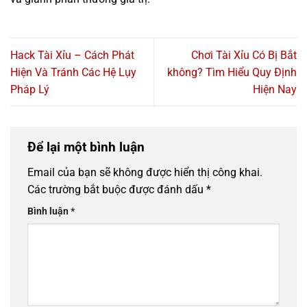
Hack Tài Xỉu – Cách Phát
Chơi Tài Xỉu Có Bị Bắt
Hiện Và Tránh Các Hệ Lụy
không? Tìm Hiểu Quy Định
Pháp Lý
Hiện Nay
Để lại một bình luận
Email của bạn sẽ không được hiển thị công khai.
Các trường bắt buộc được đánh dấu
*
Bình luận
*