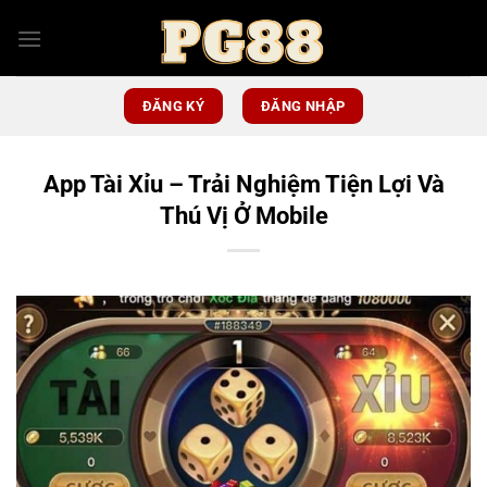
Chuyển
đến
nội
dung
ĐĂNG KÝ
ĐĂNG NHẬP
App Tài Xỉu – Trải Nghiệm Tiện Lợi Và
Thú Vị Ở Mobile