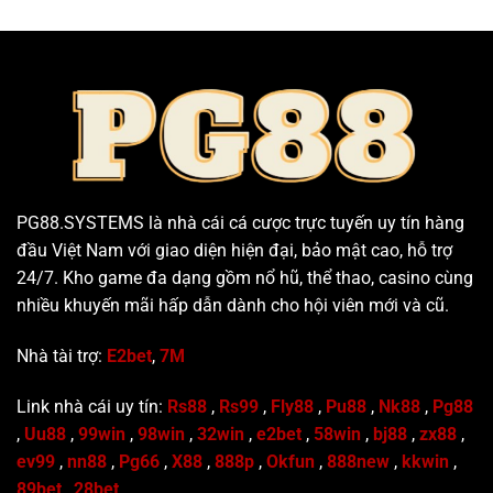
PG88.SYSTEMS là nhà cái cá cược trực tuyến uy tín hàng
đầu Việt Nam với giao diện hiện đại, bảo mật cao, hỗ trợ
24/7. Kho game đa dạng gồm nổ hũ, thể thao, casino cùng
nhiều khuyến mãi hấp dẫn dành cho hội viên mới và cũ.
Nhà tài trợ:
E2bet
,
7M
Link nhà cái uy tín:
Rs88
,
Rs99
,
Fly88
,
Pu88
,
Nk88
,
Pg88
,
Uu88
,
99win
,
98win
,
32win
,
e2bet
,
58win
,
bj88
,
zx88
,
ev99
,
nn88
,
Pg66
,
X88
,
888p
,
Okfun
,
888new
,
kkwin
,
89bet
,
28bet