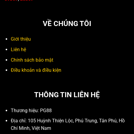
VỀ CHÚNG TÔI
Giới thiệu
Liên hệ
Chính sách bảo mật
Điều khoản và điều kiện
THÔNG TIN LIÊN HỆ
Thương hiệu: PG88
Địa chỉ: 105 Huỳnh Thiện Lộc, Phú Trung, Tân Phú, Hồ
Chí Minh, Việt Nam