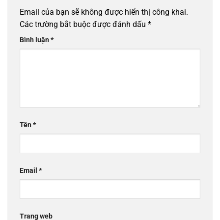
Email của bạn sẽ không được hiển thị công khai.
Các trường bắt buộc được đánh dấu
*
Bình luận
*
Tên
*
Email
*
Trang web