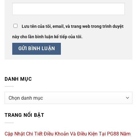
Lưu tên của tôi, email, và trang web trong trình duyệt
này cho lần bình luận kế tiếp của tôi.
DANH MỤC
Danh
mục
TRANG NỔI BẬT
Cập Nhật Chi Tiết Điều Khoản Và Điều Kiện Tại PG88 Năm