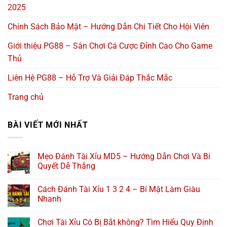
2025
Chính Sách Bảo Mật – Hướng Dẫn Chi Tiết Cho Hội Viên
Giới thiệu PG88 – Sân Chơi Cá Cược Đỉnh Cao Cho Game
Thủ
Liên Hệ PG88 – Hỗ Trợ Và Giải Đáp Thắc Mắc
Trang chủ
BÀI VIẾT MỚI NHẤT
Mẹo Đánh Tài Xỉu MD5 – Hướng Dẫn Chơi Và Bí
Quyết Dễ Thắng
Cách Đánh Tài Xỉu 1 3 2 4 – Bí Mật Làm Giàu
Nhanh
Chơi Tài Xỉu Có Bị Bắt không? Tìm Hiểu Quy Định