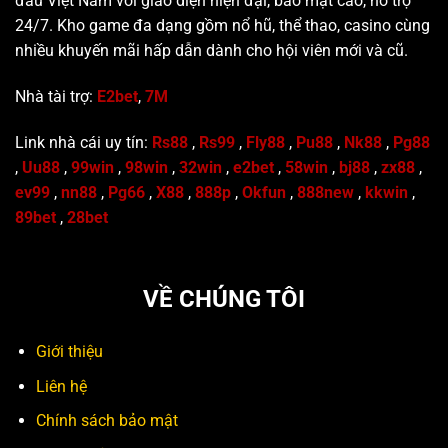
đầu Việt Nam với giao diện hiện đại, bảo mật cao, hỗ trợ
24/7. Kho game đa dạng gồm nổ hũ, thể thao, casino cùng
nhiều khuyến mãi hấp dẫn dành cho hội viên mới và cũ.
Nhà tài trợ:
E2bet
,
7M
Link nhà cái uy tín:
Rs88
,
Rs99
,
Fly88
,
Pu88
,
Nk88
,
Pg88
,
Uu88
,
99win
,
98win
,
32win
,
e2bet
,
58win
,
bj88
,
zx88
,
ev99
,
nn88
,
Pg66
,
X88
,
888p
,
Okfun
,
888new
,
kkwin
,
89bet
,
28bet
VỀ CHÚNG TÔI
Giới thiệu
Liên hệ
Chính sách bảo mật