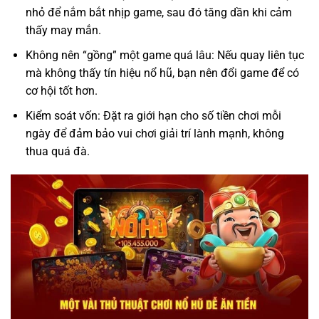
nhỏ để nắm bắt nhịp game, sau đó tăng dần khi cảm
thấy may mắn.
Không nên “gồng” một game quá lâu: Nếu quay liên tục
mà không thấy tín hiệu nổ hũ, bạn nên đổi game để có
cơ hội tốt hơn.
Kiểm soát vốn: Đặt ra giới hạn cho số tiền chơi mỗi
ngày để đảm bảo vui chơi giải trí lành mạnh, không
thua quá đà.